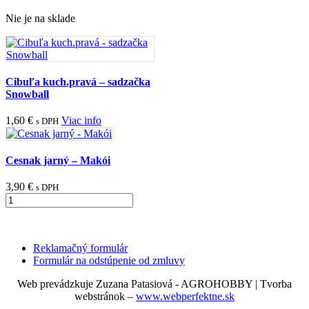
Nie je na sklade
Cibuľa kuch.pravá – sadzačka
Snowball
1,60
€
Viac info
s DPH
Cesnak jarný – Makói
3,90
€
s DPH
množstvo
Cesnak
jarný
-
Makói
Reklamačný formulár
Formulár na odstúpenie od zmluvy
Web prevádzkuje Zuzana Patasiová - AGROHOBBY | Tvorba
webstránok –
www.webperfektne.sk