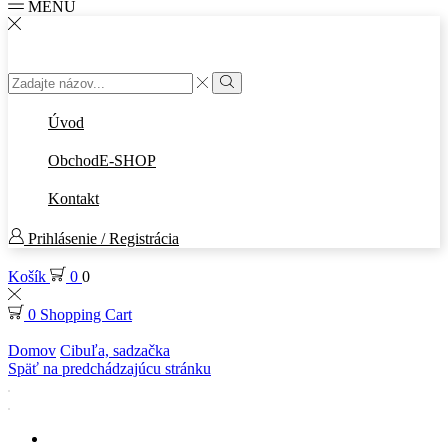
MENU
Search
input
Search
Úvod
Obchod
E-SHOP
Kontakt
Prihlásenie / Registrácia
Košík
0
0
0
Shopping Cart
Domov
Cibuľa, sadzačka
Späť na predchádzajúcu stránku