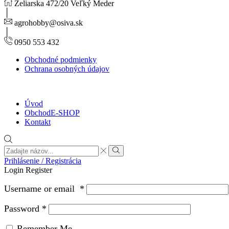
Želiarska 472/20 Veľký Meder
agrohobby@osiva.sk
0950 553 432
Obchodné podmienky
Ochrana osobných údajov
Úvod
Obchod
E-SHOP
Kontakt
Search
input
Search
Prihlásenie / Registrácia
Login
Register
Username or email
*
Password
*
Remember Me