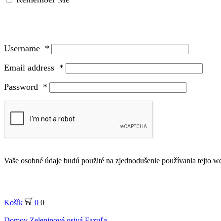
Username
*
Email address
*
Password
*
Vaše osobné údaje budú použité na zjednodušenie používania tejto we
Košík
0
0
Domov
Zeleninové osivá
Fazuľa