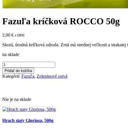
Fazuľa kríčková ROCCO 50g
2,00
€
s DPH
Skorá, úrodná kríčková odroda. Zrná má strednej veľkosti a strakatej 
na sklade
množstvo
Fazuľa
Pridať do košíka
kríčková
Kategórií:
Fazuľa
,
Zeleninové osivá
ROCCO
50g
Nie je na sklade
Hrach siaty Gloriosa, 500g