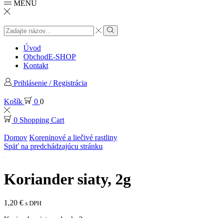
MENU
Search
input
Search
Úvod
Obchod
E-SHOP
Kontakt
Prihlásenie / Registrácia
Košík
0
0
0
Shopping Cart
Domov
Koreninové a liečivé rastliny
Späť na predchádzajúcu stránku
Koriander siaty, 2g
1,20
€
s DPH