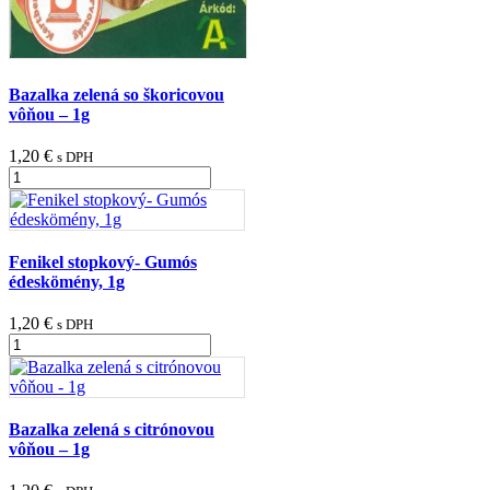
Bazalka zelená so škoricovou
vôňou – 1g
1,20
€
s DPH
množstvo
Bazalka
zelená
so
škoricovou
Fenikel stopkový- Gumós
vôňou
édeskömény, 1g
-
1g
1,20
€
s DPH
množstvo
Fenikel
stopkový-
Gumós
édeskömény,
Bazalka zelená s citrónovou
1g
vôňou – 1g