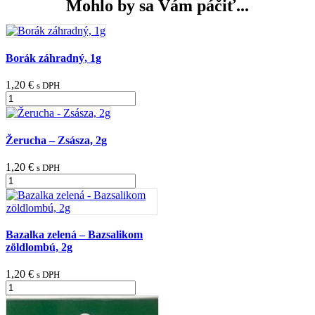
Mohlo by sa Vám páčiť...
Borák záhradný, 1g
1,20
€
s DPH
množstvo
Borák
záhradný,
1g
Žerucha – Zsásza, 2g
1,20
€
s DPH
množstvo
Žerucha
-
Zsásza,
2g
Bazalka zelená – Bazsalikom
zöldlombú, 2g
1,20
€
s DPH
množstvo
Bazalka
zelená