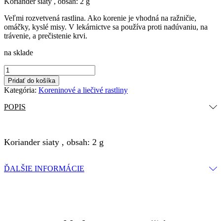
Koriander siaty , obsah: 2 g
Veľmi rozvetvená rastlina. Ako korenie je vhodná na ražničie,
omáčky, kyslé misy. V lekárnictve sa používa proti nadúvaniu, na
trávenie, a prečistenie krvi.
na sklade
množstvo
Koriander
Pridať do košíka
siaty,
Kategória:
Koreninové a liečivé rastliny
2g
POPIS
Koriander siaty , obsah: 2 g
ĎALŠIE INFORMÁCIE