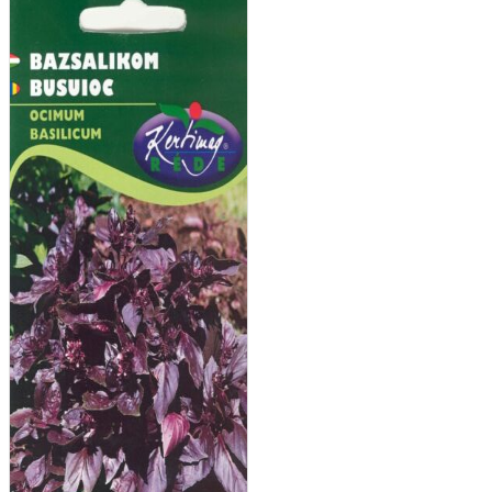
-
Bazsalikom
zöldlombú,
2g