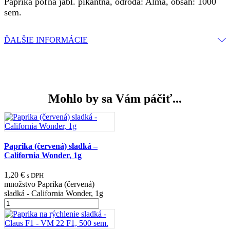
Paprika poľná jabl. pikantná, odroda: Alma, obsah: 1000
sem.
ĎALŠIE INFORMÁCIE
Mohlo by sa Vám páčiť...
Paprika (červená) sladká –
California Wonder, 1g
1,20
€
s DPH
množstvo Paprika (červená)
sladká - California Wonder, 1g