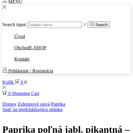
MENU
Search input
Search
Úvod
Obchod
E-SHOP
Kontakt
Prihlásenie / Registrácia
Košík
0
0
0
Shopping Cart
Domov
Zeleninové osivá
Paprika
Späť na predchádzajúcu stránku
Paprika poľná jabl. pikantná –