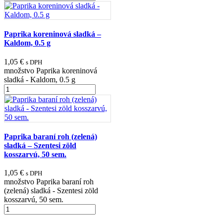
Paprika koreninová sladká –
Kaldom, 0.5 g
1,05
€
s DPH
množstvo Paprika koreninová
sladká - Kaldom, 0.5 g
Paprika baraní roh (zelená)
sladká – Szentesi zöld
kosszarvú, 50 sem.
1,05
€
s DPH
množstvo Paprika baraní roh
(zelená) sladká - Szentesi zöld
kosszarvú, 50 sem.