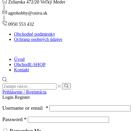
Želiarska 472/20 Veľký Meder
agrohobby@osiva.sk
0950 553 432
Obchodné podmienky
Ochrana osobných údajov
Úvod
Obchod
E-SHOP
Kontakt
Search
input
Search
Prihlásenie / Registrácia
Login
Register
Username or email
*
Password
*
Remember Me