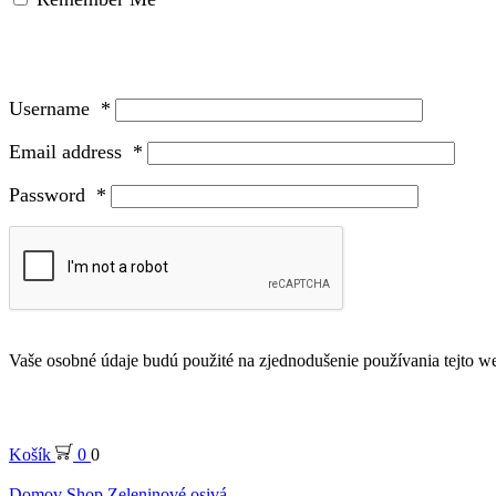
Username
*
Email address
*
Password
*
Vaše osobné údaje budú použité na zjednodušenie používania tejto we
Košík
0
0
Domov
Shop
Zeleninové osivá