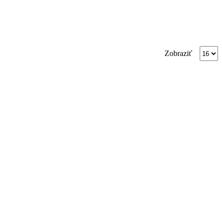
Produc
Zobraziť
per
page