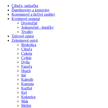
Óvári
Cibuľa, sadzačka
fehér,
Ďatelinoviny a krmoviny
3g
Koreninové a liečivé rastliny
Kvetinové semená
Dvojročné
Jednoročné - letničky
Trvalky
Trávové zmesi
Zeleninové osivá
Brokolica
Cibuľa
Cuketa
Cvikla
Dyňa
Fazuľa
Hrach
Iné
Kaleráb
Kapusta
Karfiol
Kel
Kukurica
Mak
Melón