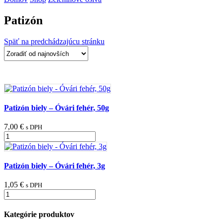
Patizón
Späť na predchádzajúcu stránku
Patizón biely – Óvári fehér, 50g
7,00
€
s DPH
množstvo
Patizón
biely
-
Patizón biely – Óvári fehér, 3g
Óvári
fehér,
1,05
€
s DPH
50g
množstvo
Patizón
biely
Kategórie produktov
-