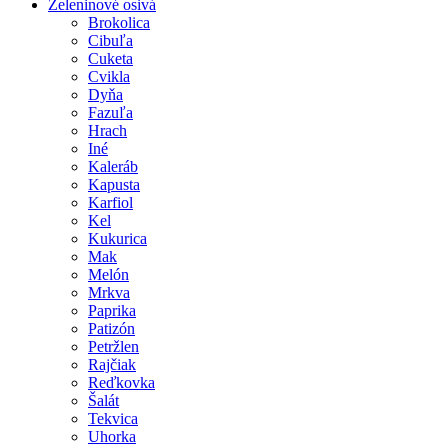
Zeleninové osivá
Brokolica
Cibuľa
Cuketa
Cvikla
Dyňa
Fazuľa
Hrach
Iné
Kaleráb
Kapusta
Karfiol
Kel
Kukurica
Mak
Melón
Mrkva
Paprika
Patizón
Petržlen
Rajčiak
Reďkovka
Šalát
Tekvica
Uhorka