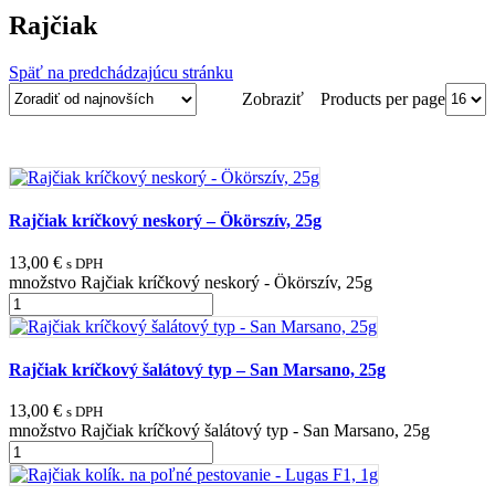
Rajčiak
Späť na predchádzajúcu stránku
Products per page
Zobraziť
Rajčiak kríčkový neskorý – Ökörszív, 25g
13,00
€
s DPH
množstvo Rajčiak kríčkový neskorý - Ökörszív, 25g
Rajčiak kríčkový šalátový typ – San Marsano, 25g
13,00
€
s DPH
množstvo Rajčiak kríčkový šalátový typ - San Marsano, 25g