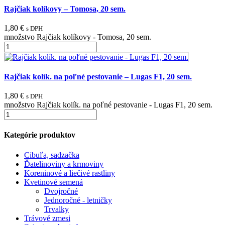
Rajčiak kolíkovy – Tomosa, 20 sem.
1,80
€
s DPH
množstvo Rajčiak kolíkovy - Tomosa, 20 sem.
Rajčiak kolík. na poľné pestovanie – Lugas F1, 20 sem.
1,80
€
s DPH
množstvo Rajčiak kolík. na poľné pestovanie - Lugas F1, 20 sem.
Kategórie produktov
Cibuľa, sadzačka
Ďatelinoviny a krmoviny
Koreninové a liečivé rastliny
Kvetinové semená
Dvojročné
Jednoročné - letničky
Trvalky
Trávové zmesi